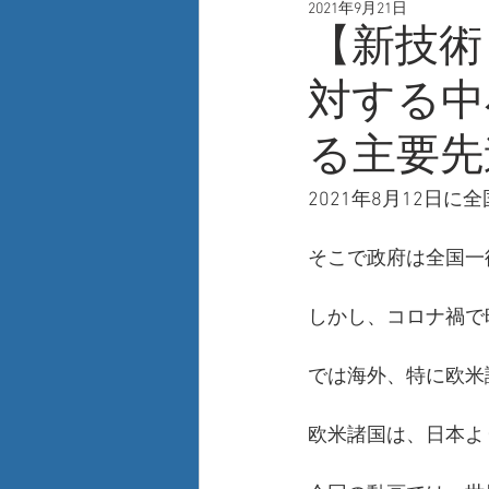
2021年9月21日
人事
自己啓発
新技術
【新技術
対する中
る主要先
2021年8月12日
そこで政府は全国一
しかし、コロナ禍で
では海外、特に欧米
欧米諸国は、日本よ