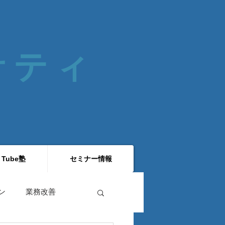
 サティ
 Tube塾
セミナー情報
ン
業務改善