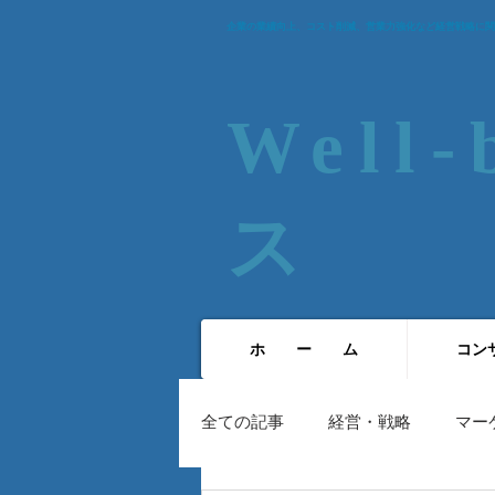
企業の業績向上、コスト削減、営業力強化など経営戦略に関
Well
ス​
ホ ー ム
コン
全ての記事
経営・戦略
マー