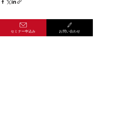
コメント
セミナー申込み
お問い合わせ
コメントを追加…
Well-being経
営 サティス
601-8454
京都市南区唐橋経
田町１２番地５