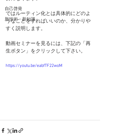
自己啓発
ではルーティン化とは具体的にどのよ
新技術・新知識
うなことをすればいいのか、分かりや
すく説明します。
動画セミナーを見るには、下記の「再
生ボタン」をクリックして下さい。
https://youtu.be/eabfTF22woM