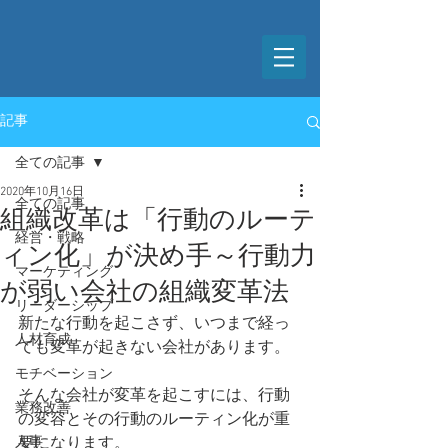
記事
全ての記事
2020年10月16日
全ての記事
組織改革は「行動のルーテ
経営・戦略
ィン化」が決め手～行動力
マーケティング
が弱い会社の組織変革法
リーダーシップ
新たな行動を起こさず、いつまで経っ
人材育成
ても変革が起きない会社があります。
モチベーション
そんな会社が変革を起こすには、行動
業務改善
の変容とその行動のルーティン化が重
人事
要になります。