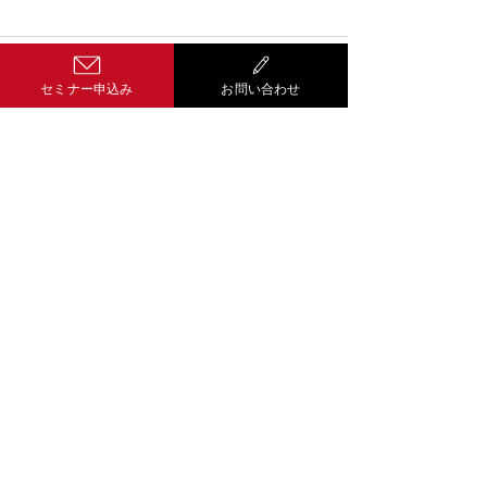
コメント
セミナー申込み
お問い合わせ
コメントを追加…
Well-being経
営 サティス
601-8454
京都市南区唐橋経
田町１２番地５