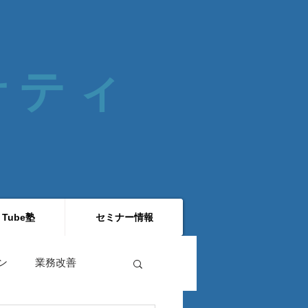
 サティ
 Tube塾
セミナー情報
ン
業務改善