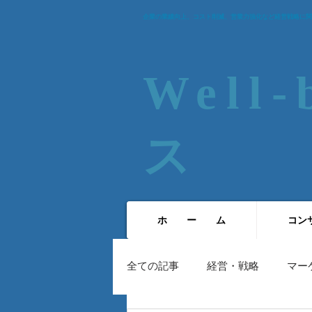
企業の業績向上、コスト削減、営業力強化など経営戦略に関
Well
ス​
ホ ー ム
コン
全ての記事
経営・戦略
マー