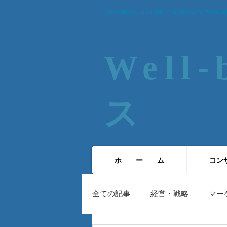
企業の業績向上、コスト削減、営業力強化など経営戦略に関
Well
ス​
ホ ー ム
コン
全ての記事
経営・戦略
マー