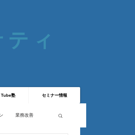
 サティ
 Tube塾
セミナー情報
ン
業務改善