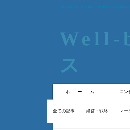
企業の業績向上、コスト削減、営業力強化など経営戦略に関
Well
ス​
ホ ー ム
コン
全ての記事
経営・戦略
マー