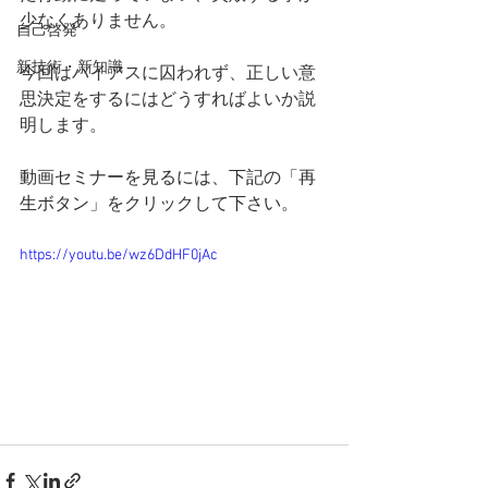
少なくありません。
自己啓発
新技術・新知識
今回はバイアスに囚われず、正しい意
思決定をするにはどうすればよいか説
明します。
動画セミナーを見るには、下記の「再
生ボタン」をクリックして下さい。
https://youtu.be/wz6DdHF0jAc