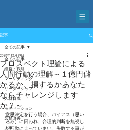
記事
全ての記事
2020年12月29日
全ての記事
プロスペクト理論による
経営・戦略
人間行動の理解～１億円儲
マーケティング
かるか、損するかあなた
リーダーシップ
ならチャレンジします
人材育成
か？～
モチベーション
意思決定を行う場合、バイアス（思い
業務改善
込み）に囚われ、合理的判断を無視し
人事
た行動に走っていまい、失敗する事が