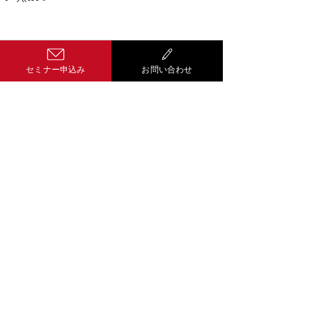
コメント
セミナー申込み
お問い合わせ
コメントを追加…
Well-being経
営 サティス
601-8454
京都市南区唐橋経
田町１２番地５