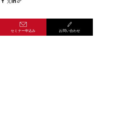
コメント
セミナー申込み
お問い合わせ
コメントを追加…
Well-being経
営 サティス
601-8454
京都市南区唐橋経
田町１２番地５