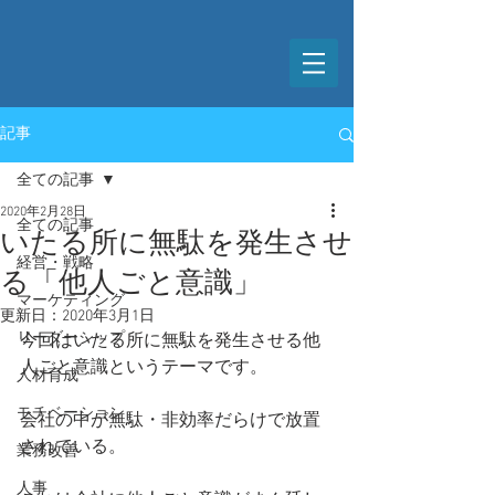
記事
全ての記事
2020年2月28日
全ての記事
いたる所に無駄を発生させ
経営・戦略
る「他人ごと意識」
マーケティング
更新日：
2020年3月1日
リーダーシップ
今回はいたる所に無駄を発生させる他
人ごと意識というテーマです。
人材育成
モチベーション
会社の中が無駄・非効率だらけで放置
されている。
業務改善
人事