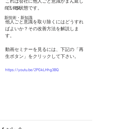
これは会社に他人ごと意識がまん延し
ている状態です。
自己啓発
新技術・新知識
他人ごと意識を取り除くにはどうすれ
ばよいか？その改善方法を解説しま
す。
動画セミナーを見るには、下記の「再
生ボタン」をクリックして下さい。
https://youtu.be/2PGkLHhg3BQ