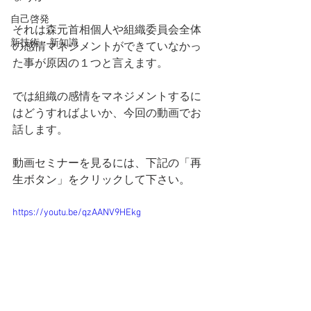
自己啓発
それは森元首相個人や組織委員会全体
新技術・新知識
の感情マネジメントができていなかっ
た事が原因の１つと言えます。
では組織の感情をマネジメントするに
はどうすればよいか、今回の動画でお
話します。
動画セミナーを見るには、下記の「再
生ボタン」をクリックして下さい。
https://youtu.be/qzAANV9HEkg