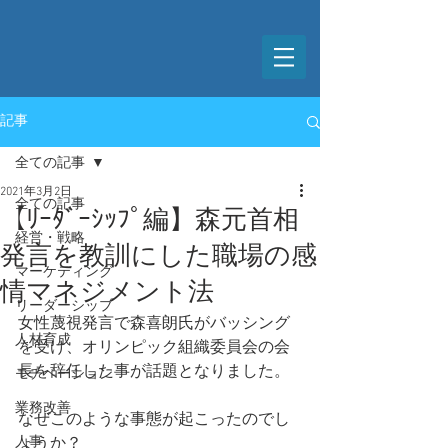
記事
全ての記事
2021年3月2日
全ての記事
【ﾘｰﾀﾞｰｼｯﾌﾟ編】森元首相
経営・戦略
発言を教訓にした職場の感
マーケティング
情マネジメント法
リーダーシップ
女性蔑視発言で森喜朗氏がバッシング
人材育成
を受け、オリンピック組織委員会の会
長を辞任した事が話題となりました。
モチベーション
業務改善
なぜこのような事態が起こったのでし
人事
ょうか？