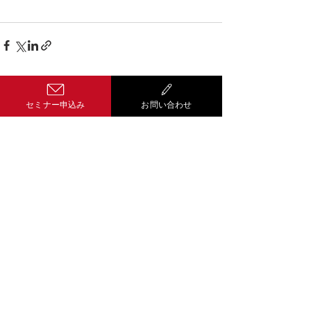
セミナー申込み
お問い合わせ
コメント
コメントを追加…
Well-being経
営 サティス
601-8454
京都市南区唐橋経
田町１２番地５