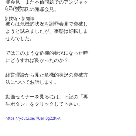
罪会見、また不倫問題でのアンジャッ
自己啓発
シュ渡部氏の謝罪会見。
新技術・新知識
彼らは危機的状況を謝罪会見で突破し
ようと試みましたが、事態は好転しま
せんでした。
ではこのような危機的状況になった時
にどうすれば良かったのか？
経営理論から見た危機的状況の突破方
法についてお話します。
動画セミナーを見るには、下記の「再
生ボタン」をクリックして下さい。
https://youtu.be/9UaH8g22K-A