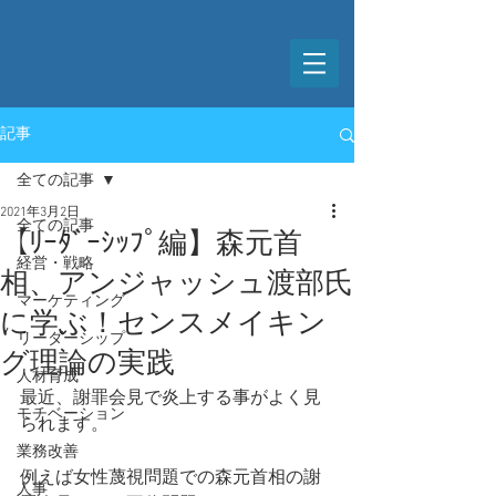
記事
全ての記事
2021年3月2日
全ての記事
【ﾘｰﾀﾞｰｼｯﾌﾟ編】森元首
経営・戦略
相、アンジャッシュ渡部氏
マーケティング
に学ぶ！センスメイキン
リーダーシップ
グ理論の実践
人材育成
最近、謝罪会見で炎上する事がよく見
モチベーション
られます。
業務改善
例えば女性蔑視問題での森元首相の謝
人事