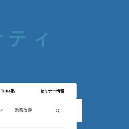
 サティ
 Tube塾
セミナー情報
ン
業務改善