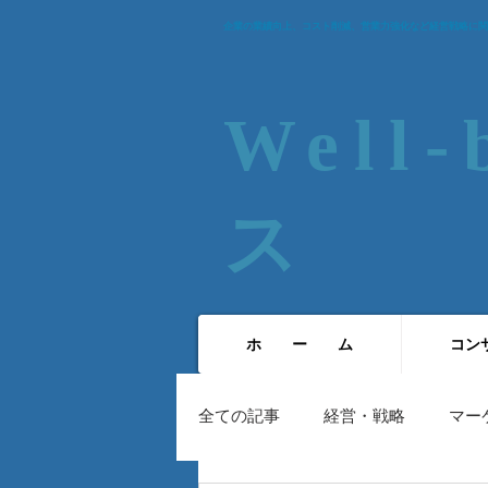
企業の業績向上、コスト削減、営業力強化など経営戦略に関
Well
ス​
ホ ー ム
コン
全ての記事
経営・戦略
マー