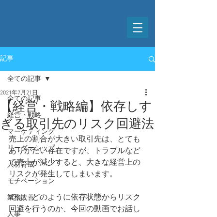
記事
全ての記事
2021年7月21日
全ての記事
【経営・戦略編】依存しす
経営・戦略
ぎる取引先のリスク回避法
マーケティング
売上の割合が大きい取引先は、とても
リーダーシップ
ありがたい存在ですが、トラブルなど
で売上が減少すると、大きな経営上の
人材育成
リスクが発生してしまいます。
モチベーション
では、どのように依存状態からリスク
業務改善
回避を行うのか、今回の動画でお話し
人事