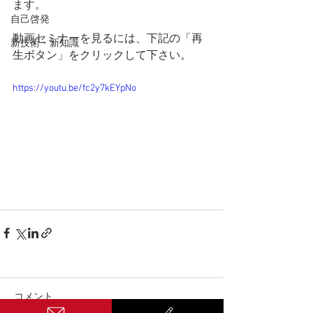
ます。
自己啓発
動画セミナーを見るには、下記の「再
新技術・新知識
生ボタン」をクリックして下さい。
https://youtu.be/fc2y7kEYpNo
コメント