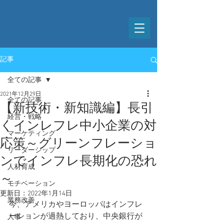
記事
全ての記事
2021年12月29日
全ての記事
【新技術・新知識編】長引
経営・戦略
くインレフレ中小企業の対
マーケティング
応策～グリーンフレーショ
リーダーシップ
ンでインフレ長期化の恐れ
人材育成
～
モチベーション
更新日：
2022年1月14日
業務改善
今、アメリカやヨーロッパはインフレ
ーションが過熱しており、中央銀行が
人事