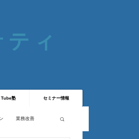
 サティ
 Tube塾
セミナー情報
ン
業務改善