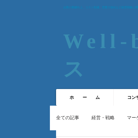
企業の業績向上、コスト削減、営業力強化など経営戦略に関
Well
ス​
ホ ー ム
コン
全ての記事
経営・戦略
マー