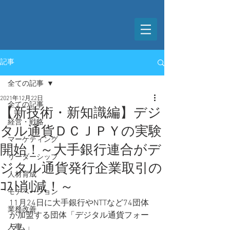
記事
全ての記事
2021年12月22日
全ての記事
【新技術・新知識編】デジ
経営・戦略
タル通貨ＤＣＪＰＹの実験
マーケティング
開始！～大手銀行連合がデ
リーダーシップ
ジタル通貨発行企業取引の
人材育成
ｺｽﾄ削減！～
モチベーション
11月24日に大手銀行やNTTなど74団体
業務改善
が加盟する団体「デジタル通貨フォー
人事
ラム」