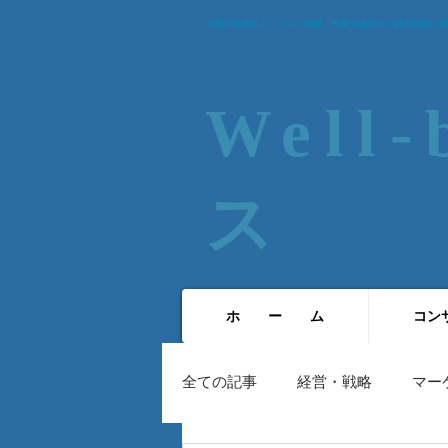
企業の業績向上、コスト削減、営業力強化など経営戦略に関
Well
ス​
ホ ー ム
コン
全ての記事
経営・戦略
マー