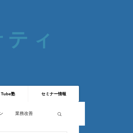
 サティ
 Tube塾
セミナー情報
ン
業務改善