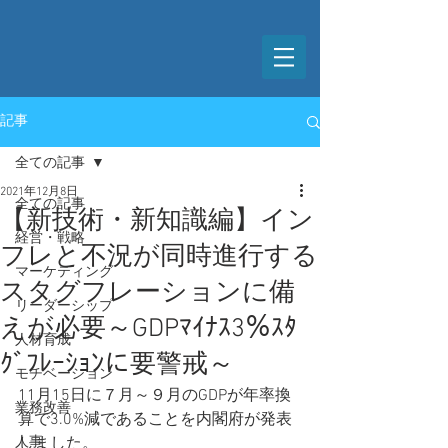
記事
全ての記事
2021年12月8日
全ての記事
【新技術・新知識編】イン
経営・戦略
フレと不況が同時進行する
マーケティング
スタグフレーションに備
リーダーシップ
えが必要～GDPﾏｲﾅｽ3％ｽﾀ
人材育成
ｸﾞﾌﾚｰｼｮﾝに要警戒～
モチベーション
11月15日に７月～９月のGDPが年率換
業務改善
算で3.0%減であることを内閣府が発表
人事
しました。