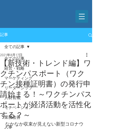
記事
全ての記事
2021年8月17日
全ての記事
【新技術・トレンド編】ワ
経営・戦略
クチンパスポート（ワク
マーケティング
チン接種証明書）の発行申
リーダーシップ
請始まる！～ワクチンパス
人材育成
ポートが経済活動を活性化
モチベーション
する？～
業務改善
なかなか収束が見えない新型コロナウ
人事