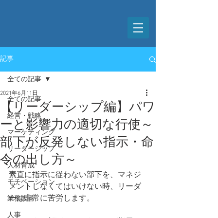
記事
全ての記事
2021年6月11日
全ての記事
【リーダーシップ編】パワ
経営・戦略
ーと影響力の適切な行使～
マーケティング
部下が反発しない指示・命
リーダーシップ
令の出し方～
人材育成
素直に指示に従わない部下を、マネジ
モチベーション
メントしなくてはいけない時、リーダ
ーは非常に苦労します。
業務改善
人事