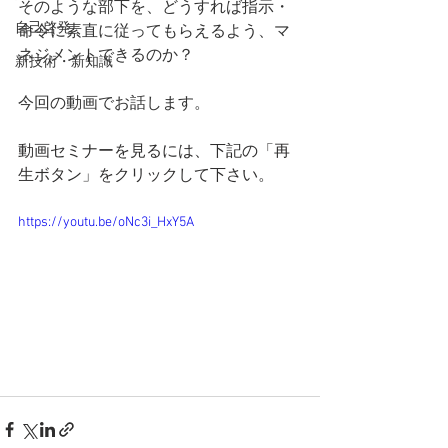
そのような部下を、どうすれば指示・
自己啓発
命令に素直に従ってもらえるよう、マ
ネジメントできるのか？
新技術・新知識
今回の動画でお話します。
動画セミナーを見るには、下記の「再
生ボタン」をクリックして下さい。
https://youtu.be/oNc3i_HxY5A