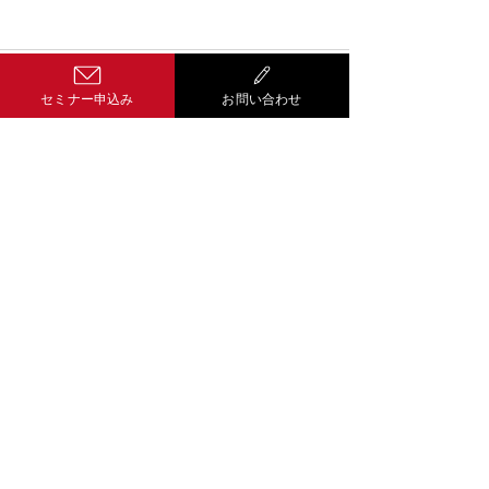
コメント
セミナー申込み
お問い合わせ
コメントを追加…
Well-being経
営 サティス
601-8454
京都市南区唐橋経
田町１２番地５