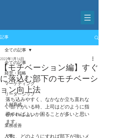
記事
全ての記事
2022年1月14日
全ての記事
【モチベーション編】すぐ
経営・戦略
に落込む部下のモチベーシ
マーケティング
ョン向上法
リーダーシップ
落ち込みやすく、なかなか立ち直れな
人材育成
い部下がいる時、上司はどのように指
導すればよいか困ることが多いと思い
モチベーション
ます。
業務改善
人事
では、どのようにすれば部下が強いメ