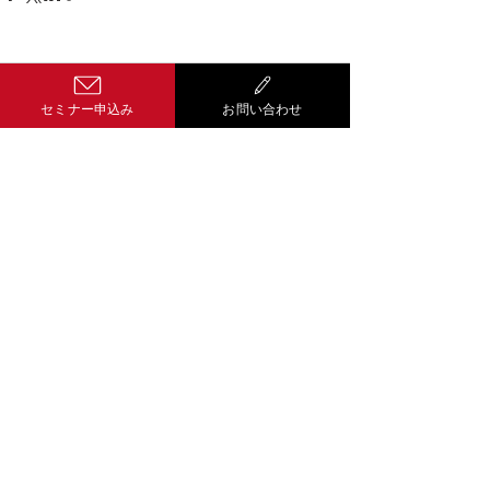
コメント
セミナー申込み
お問い合わせ
コメントを追加…
Well-being経
営 サティス
601-8454
京都市南区唐橋経
田町１２番地５