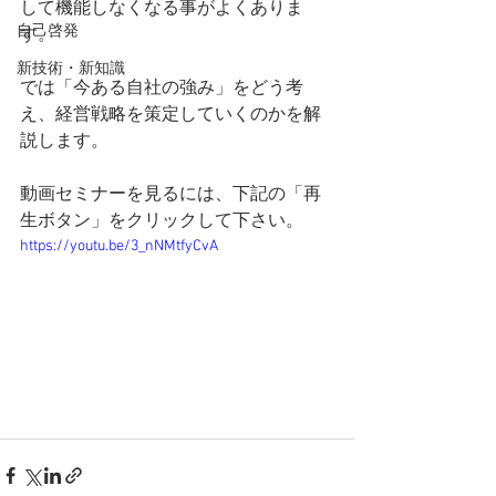
して機能しなくなる事がよくありま
自己啓発
す。
新技術・新知識
では「今ある自社の強み」をどう考
え、経営戦略を策定していくのかを解
説します。
動画セミナーを見るには、下記の「再
生ボタン」をクリックして下さい。
https://youtu.be/3_nNMtfyCvA