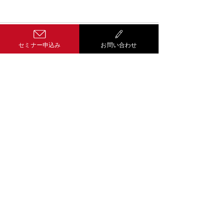
コメント
セミナー申込み
お問い合わせ
コメントを追加…
Well-being経
営 サティス
601-8454
京都市南区唐橋経
田町１２番地５