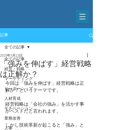
記事
全ての記事
2020年3月23日
全ての記事
「強みを伸ばす」経営戦略
経営・戦略
は正解か？
マーケティング
今回は「強みを伸ばす」経営戦略は正
リーダーシップ
解か？というテーマです。
人材育成
経営戦略は「会社の強み」を活かす事
モチベーション
がベストだと言われます。
業務改善
しかし技術革新が起こると「強み」と
人事